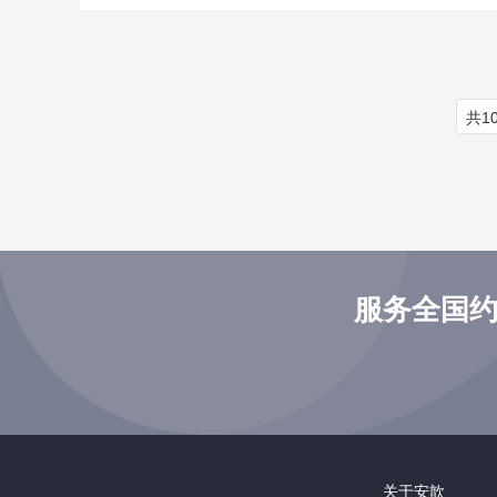
共1
服务全国约
关于安歆