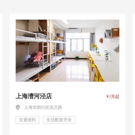
上海漕河泾店
￥
/月起
上海市闵行区东兰路
交通便利
生活配套齐全