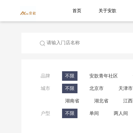
首页
关于安歆
品牌
不限
安歆青年社区
城市
不限
北京市
天津市
湖南省
湖北省
江西
户型
不限
单间
两人间