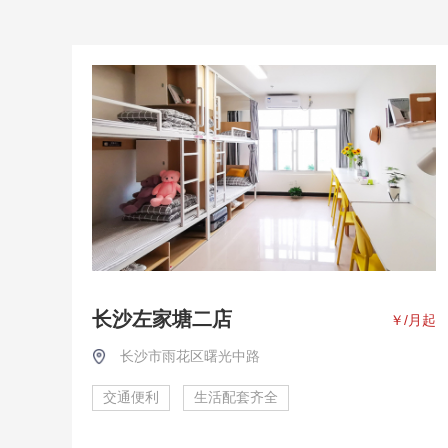
长沙左家塘二店
￥
/月起
长沙市雨花区曙光中路
交通便利
生活配套齐全