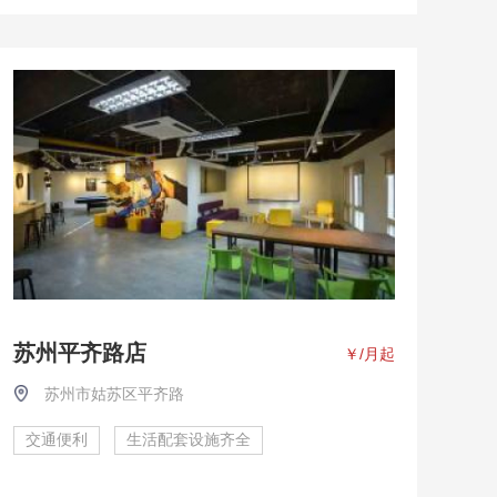
苏州平齐路店
￥
/月起
苏州市姑苏区平齐路
交通便利
生活配套设施齐全