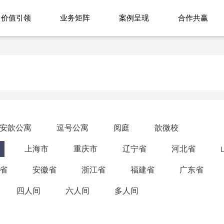
价值引领
业务矩阵
案例呈现
合作共赢
安歆公寓
逗号公寓
阅庭
歆微校
上海市
重庆市
辽宁省
河北省
省
安徽省
浙江省
福建省
广东省
四人间
六人间
多人间