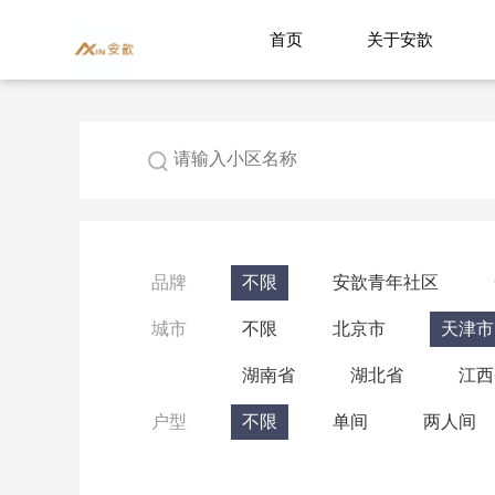
首页
关于安歆
品牌
不限
安歆青年社区
城市
不限
北京市
天津市
湖南省
湖北省
江西
户型
不限
单间
两人间