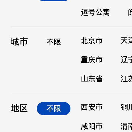
逗号公寓
立即提交
城市
北京市
天
不限
重庆市
辽
山东省
江
地区
西安市
铜
不限
咸阳市
渭