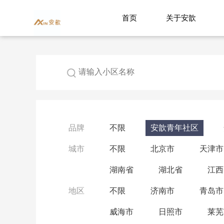
首页
关于安歆
品牌
不限
安歆青年社区
城市
不限
北京市
天津市
湖南省
湖北省
江西
地区
不限
济南市
青岛市
威海市
日照市
莱芜