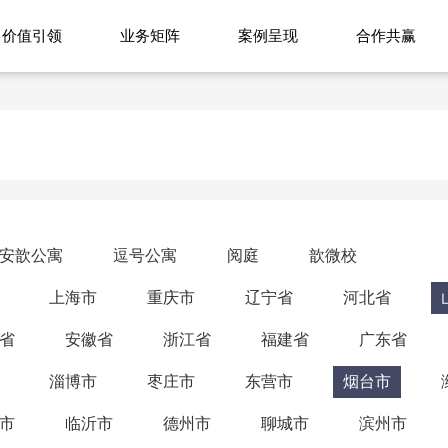
价值引领
业务矩阵
案例呈现
合作共赢
安歆公寓
逗号公寓
阅庭
歆微校
上海市
重庆市
辽宁省
河北省
省
安徽省
浙江省
福建省
广东省
淄博市
枣庄市
东营市
烟台市
市
临沂市
德州市
聊城市
滨州市