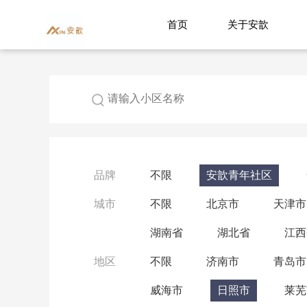
首页
关于安歆
品牌
不限
安歆青年社区
城市
不限
北京市
天津市
湖南省
湖北省
江西
地区
不限
济南市
青岛市
威海市
日照市
莱芜