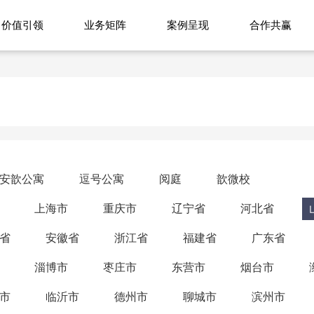
价值引领
业务矩阵
案例呈现
合作共赢
安歆公寓
逗号公寓
阅庭
歆微校
上海市
重庆市
辽宁省
河北省
省
安徽省
浙江省
福建省
广东省
淄博市
枣庄市
东营市
烟台市
市
临沂市
德州市
聊城市
滨州市