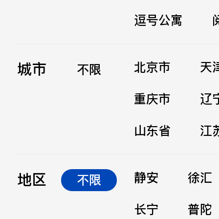
逗号公寓
立即提交
城市
北京市
天
不限
重庆市
辽
山东省
江
地区
静安
徐汇
不限
长宁
普陀