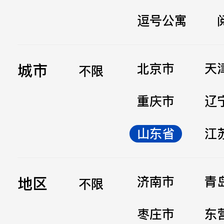
逗号公寓
立即提交
城市
北京市
天
不限
重庆市
辽
山东省
江
地区
济南市
青
不限
枣庄市
东