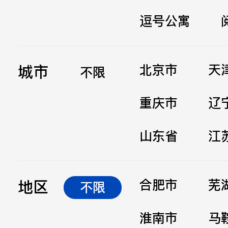
逗号公寓
立即提交
城市
北京市
天
不限
重庆市
辽
山东省
江
地区
合肥市
芜
不限
淮南市
马