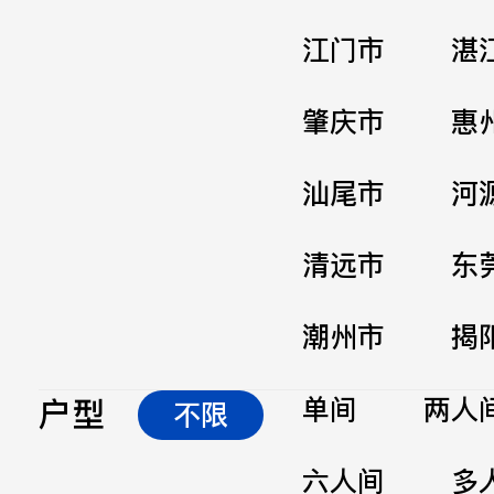
江门市
湛
肇庆市
惠
汕尾市
河
清远市
东
潮州市
揭
户型
单间
两人
不限
六人间
多