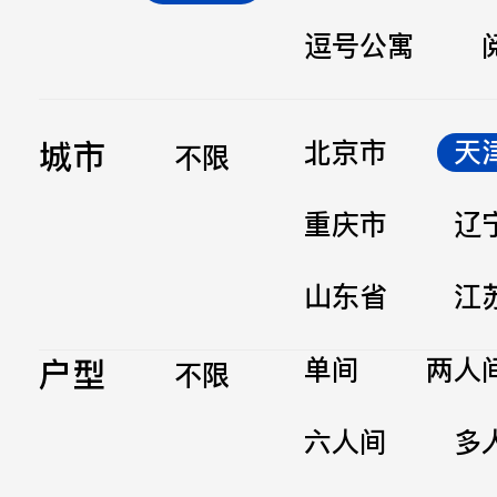
逗号公寓
立即提交
城市
北京市
天
不限
重庆市
辽
山东省
江
户型
单间
两人
不限
六人间
多