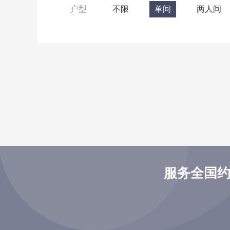
户型
不限
单间
两人间
服务全国约