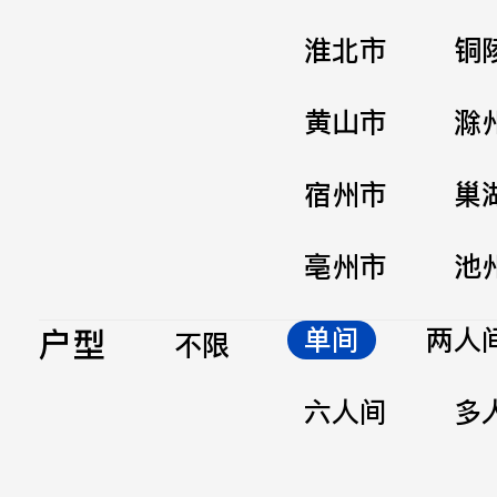
淮北市
铜
黄山市
滁
宿州市
巢
亳州市
池
户型
单间
两人
不限
六人间
多