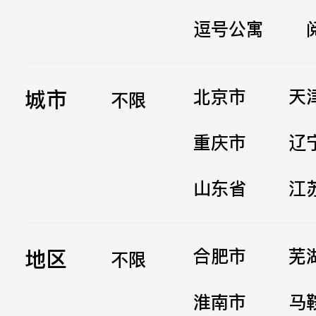
逗号公寓
立即提交
城市
北京市
天
不限
重庆市
辽
山东省
江
地区
合肥市
芜
不限
淮南市
马