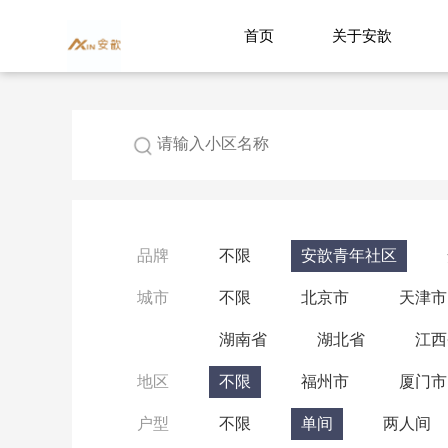
首页
关于安歆
品牌
不限
安歆青年社区
城市
不限
北京市
天津市
湖南省
湖北省
江西
地区
不限
福州市
厦门市
户型
不限
单间
两人间