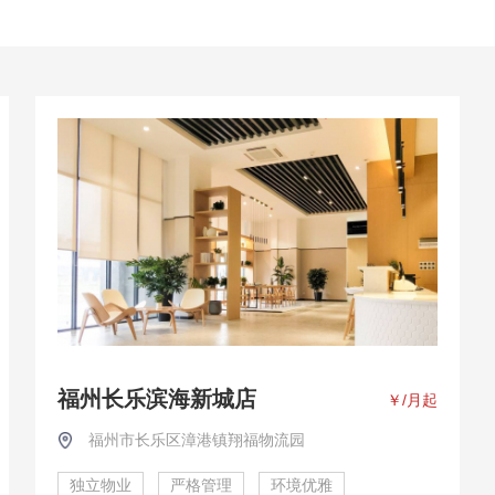
福州长乐滨海新城店
￥
/月起
福州市长乐区漳港镇翔福物流园
独立物业
严格管理
环境优雅