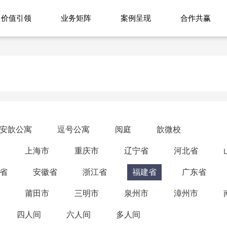
价值引领
业务矩阵
案例呈现
合作共赢
安歆公寓
逗号公寓
阅庭
歆微校
上海市
重庆市
辽宁省
河北省
省
安徽省
浙江省
福建省
广东省
莆田市
三明市
泉州市
漳州市
四人间
六人间
多人间