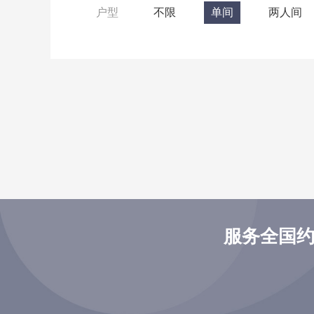
户型
不限
单间
两人间
服务全国约