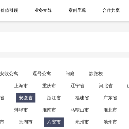
价值引领
业务矩阵
案例呈现
合作共赢
安歆公寓
逗号公寓
阅庭
歆微校
上海市
重庆市
辽宁省
河北省
省
安徽省
浙江省
福建省
广东省
蚌埠市
淮南市
马鞍山市
淮北市
市
巢湖市
六安市
亳州市
池州市