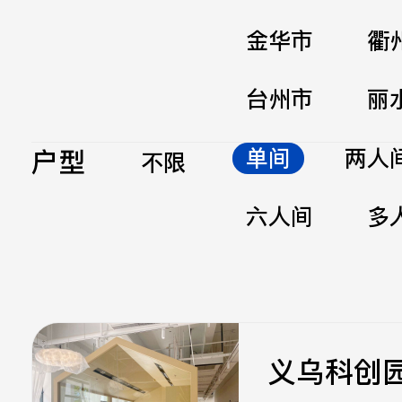
金华市
衢
台州市
丽
户型
单间
两人
不限
六人间
多
义乌科创