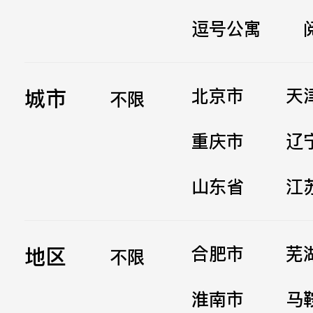
逗号公寓
立即提交
城市
北京市
天
不限
重庆市
辽
山东省
江
地区
合肥市
芜
不限
淮南市
马