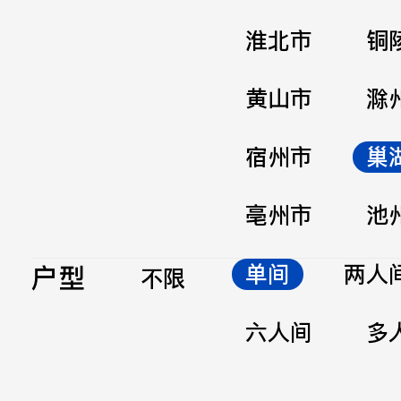
淮北市
铜
黄山市
滁
宿州市
巢
亳州市
池
户型
单间
两人
不限
六人间
多