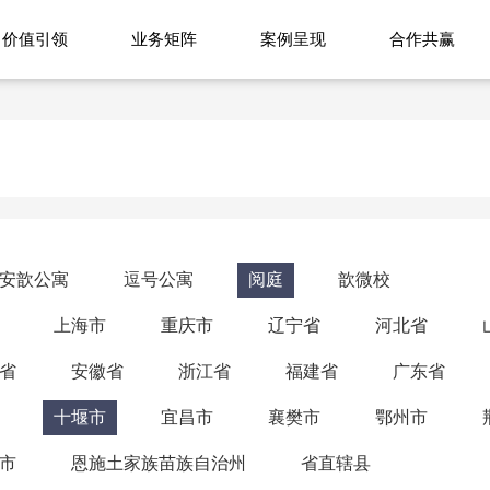
价值引领
业务矩阵
案例呈现
合作共赢
安歆公寓
逗号公寓
阅庭
歆微校
上海市
重庆市
辽宁省
河北省
省
安徽省
浙江省
福建省
广东省
十堰市
宜昌市
襄樊市
鄂州市
市
恩施土家族苗族自治州
省直辖县