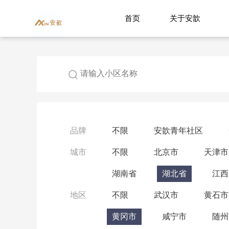
首页
关于安歆
品牌
不限
安歆青年社区
城市
不限
北京市
天津市
湖南省
湖北省
江西
地区
不限
武汉市
黄石市
黄冈市
咸宁市
随州