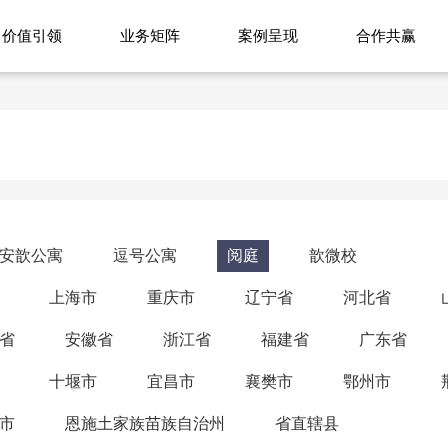
价值引领
业务矩阵
案例呈现
合作共赢
安歆公寓
逗号公寓
阅庭
歆微校
上海市
重庆市
辽宁省
河北省
省
安徽省
浙江省
福建省
广东省
十堰市
宜昌市
襄樊市
鄂州市
市
恩施土家族苗族自治州
省直辖县