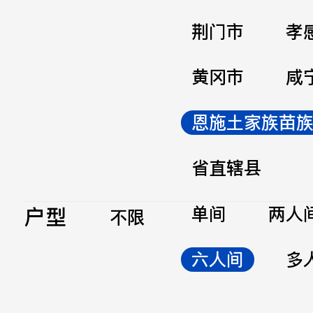
荆门市
孝
黄冈市
咸
恩施土家族苗
省直辖县
户型
单间
两人
不限
六人间
多