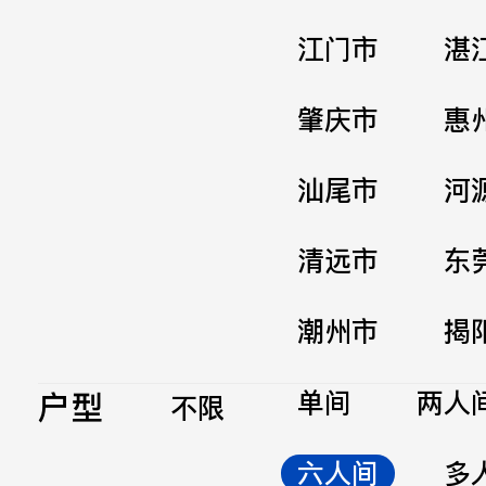
江门市
湛
肇庆市
惠
汕尾市
河
清远市
东
潮州市
揭
户型
单间
两人
不限
六人间
多