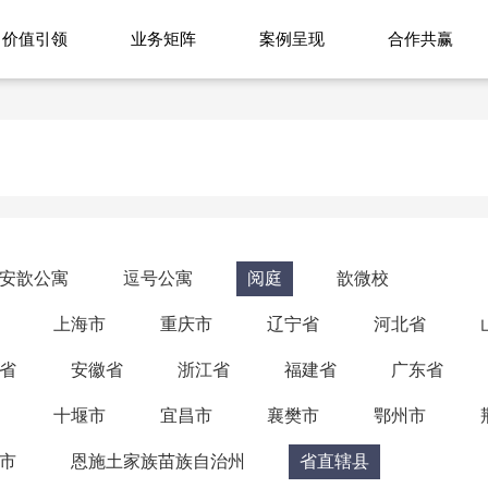
价值引领
业务矩阵
案例呈现
合作共赢
安歆公寓
逗号公寓
阅庭
歆微校
上海市
重庆市
辽宁省
河北省
省
安徽省
浙江省
福建省
广东省
十堰市
宜昌市
襄樊市
鄂州市
市
恩施土家族苗族自治州
省直辖县