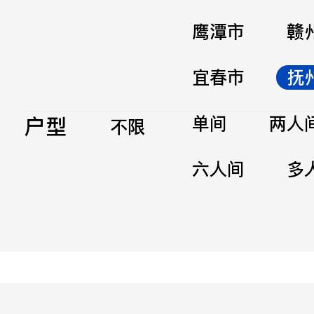
鹰潭市
赣
宜春市
抚
户型
单间
两人
不限
六人间
多