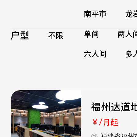
南平市
龙
户型
单间
两人
不限
六人间
多
福州达道
￥/月起
福建省福州