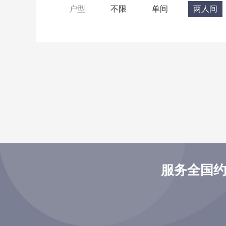
户型
不限
单间
两人间
服务全国约