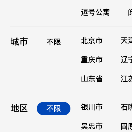
逗号公寓
立即提交
城市
北京市
天
不限
重庆市
辽
山东省
江
地区
银川市
石
不限
吴忠市
固