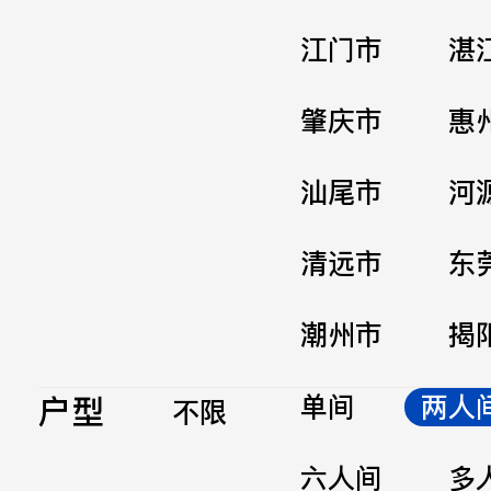
江门市
湛
肇庆市
惠
汕尾市
河
清远市
东
潮州市
揭
户型
单间
两人
不限
六人间
多