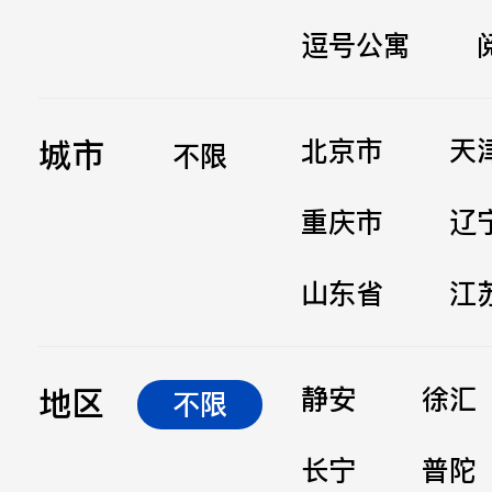
逗号公寓
立即提交
城市
北京市
天
不限
重庆市
辽
山东省
江
地区
静安
徐汇
不限
长宁
普陀