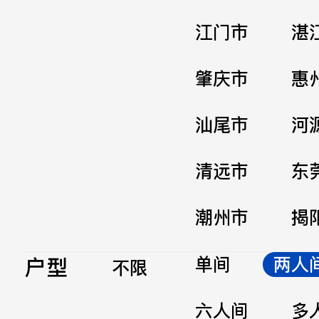
江门市
湛
肇庆市
惠
汕尾市
河
清远市
东
潮州市
揭
户型
单间
两人
不限
六人间
多