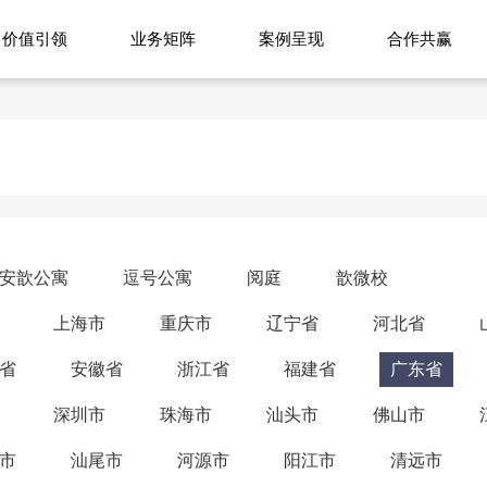
价值引领
业务矩阵
案例呈现
合作共赢
安歆公寓
逗号公寓
阅庭
歆微校
上海市
重庆市
辽宁省
河北省
省
安徽省
浙江省
福建省
广东省
深圳市
珠海市
汕头市
佛山市
市
汕尾市
河源市
阳江市
清远市