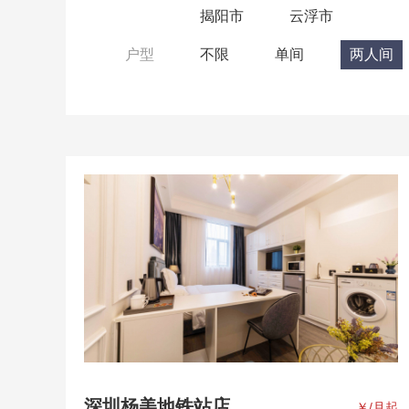
揭阳市
云浮市
户型
不限
单间
两人间
深圳杨美地铁站店
￥
/月起