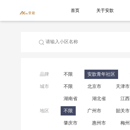
首页
关于安歆
品牌
不限
安歆青年社区
城市
不限
北京市
天津市
湖南省
湖北省
江西
地区
不限
广州市
韶关市
肇庆市
惠州市
梅州