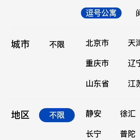
逗号公寓
立即提交
城市
北京市
天
不限
重庆市
辽
山东省
江
地区
静安
徐汇
不限
长宁
普陀