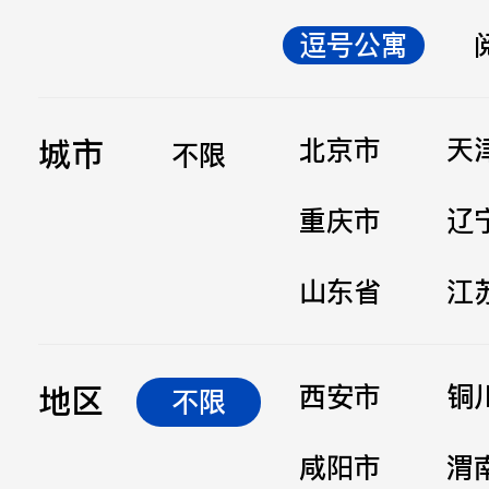
逗号公寓
立即提交
城市
北京市
天
不限
重庆市
辽
山东省
江
地区
西安市
铜
不限
咸阳市
渭