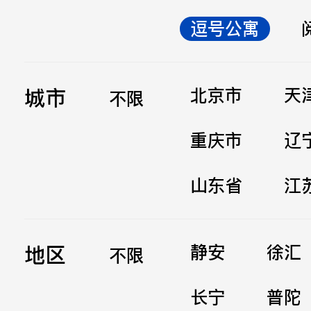
逗号公寓
立即提交
城市
北京市
天
不限
重庆市
辽
山东省
江
地区
静安
徐汇
不限
长宁
普陀