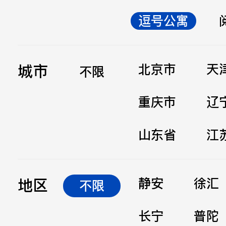
逗号公寓
立即提交
城市
北京市
天
不限
重庆市
辽
山东省
江
地区
静安
徐汇
不限
长宁
普陀