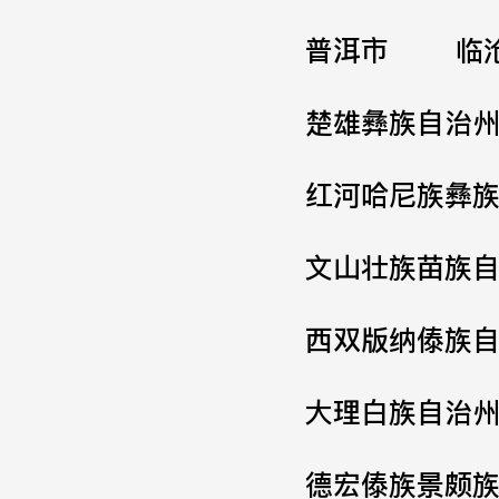
普洱市
临
楚雄彝族自治
红河哈尼族彝
文山壮族苗族
西双版纳傣族
大理白族自治
德宏傣族景颇