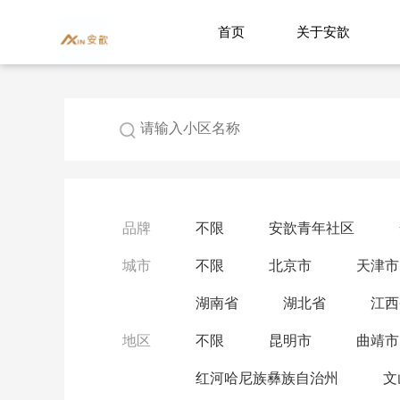
首页
关于安歆
品牌
不限
安歆青年社区
城市
不限
北京市
天津市
湖南省
湖北省
江西
地区
不限
昆明市
曲靖市
红河哈尼族彝族自治州
文