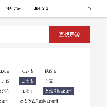
预约订房
职业发展
查找房源
山东省
江苏省
陕西省
广西
云南省
宁夏
普洱市
临沧市
楚雄彝族自治州
自治州
德宏傣族景颇族自治州