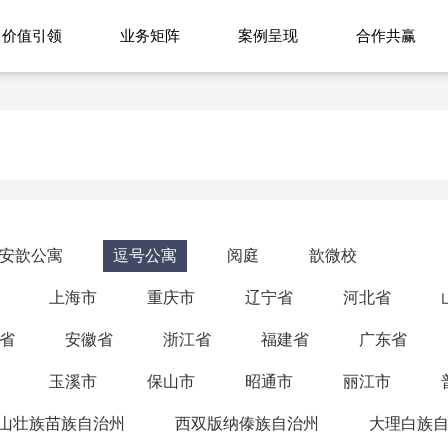
价值引领
业务矩阵
案例呈现
合作共赢
安歆公寓
逗号公寓
阅庭
歆微校
上海市
重庆市
辽宁省
河北省
省
安徽省
浙江省
福建省
广东省
玉溪市
保山市
昭通市
丽江市
山壮族苗族自治州
西双版纳傣族自治州
大理白族