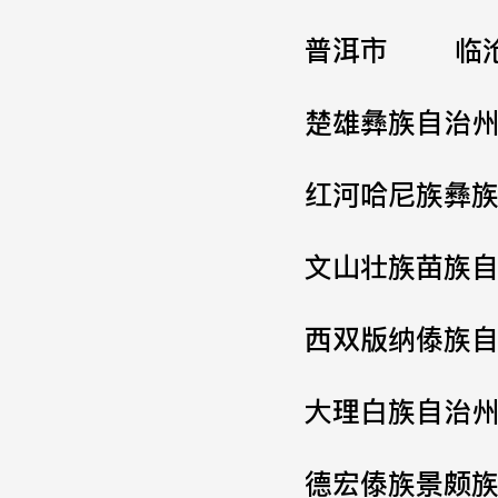
普洱市
临
楚雄彝族自治
红河哈尼族彝
文山壮族苗族
西双版纳傣族
大理白族自治
德宏傣族景颇