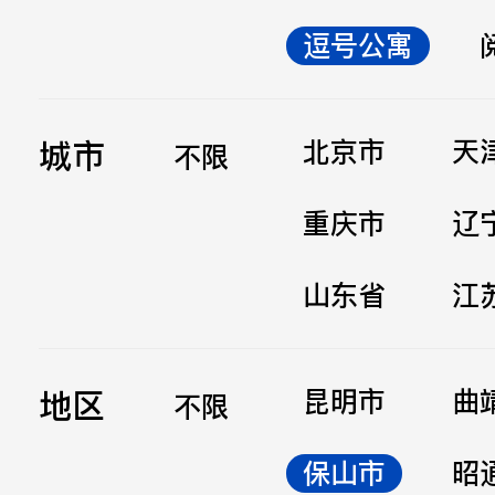
逗号公寓
立即提交
城市
北京市
天
不限
重庆市
辽
山东省
江
地区
昆明市
曲
不限
保山市
昭