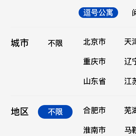
逗号公寓
立即提交
城市
北京市
天
不限
重庆市
辽
山东省
江
地区
合肥市
芜
不限
淮南市
马