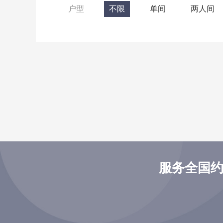
户型
不限
单间
两人间
服务全国约