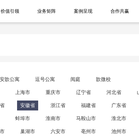
价值引领
业务矩阵
案例呈现
合作共赢
安歆公寓
逗号公寓
阅庭
歆微校
上海市
重庆市
辽宁省
河北省
省
安徽省
浙江省
福建省
广东省
蚌埠市
淮南市
马鞍山市
淮北市
市
巢湖市
六安市
亳州市
池州市