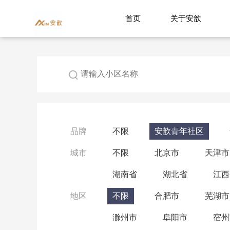
首页
关于安歆
品牌
不限
安歆青年社区
城市
不限
北京市
天津市
湖南省
湖北省
江西
地区
不限
合肥市
芜湖市
滁州市
阜阳市
宿州