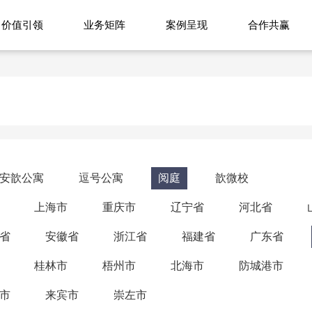
价值引领
业务矩阵
案例呈现
合作共赢
安歆公寓
逗号公寓
阅庭
歆微校
上海市
重庆市
辽宁省
河北省
省
安徽省
浙江省
福建省
广东省
桂林市
梧州市
北海市
防城港市
市
来宾市
崇左市