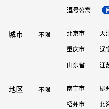
逗号公寓
立即提交
城市
北京市
天
不限
重庆市
辽
山东省
江
地区
南宁市
柳
不限
梧州市
北