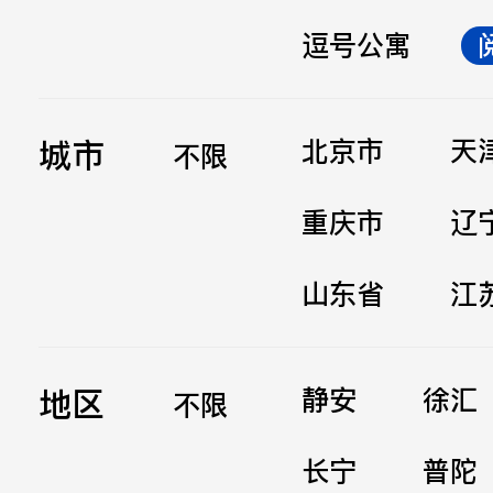
逗号公寓
立即提交
城市
北京市
天
不限
重庆市
辽
山东省
江
地区
静安
徐汇
不限
长宁
普陀