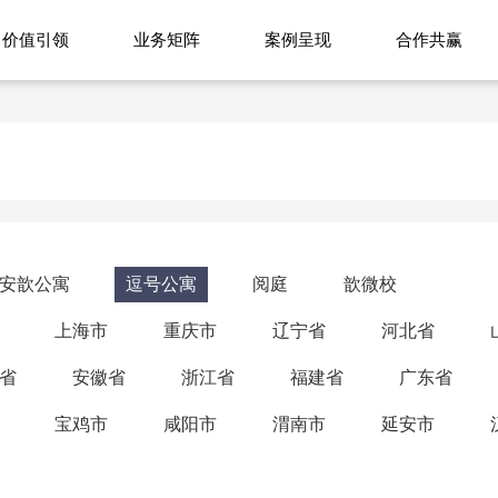
价值引领
业务矩阵
案例呈现
合作共赢
安歆公寓
逗号公寓
阅庭
歆微校
上海市
重庆市
辽宁省
河北省
省
安徽省
浙江省
福建省
广东省
宝鸡市
咸阳市
渭南市
延安市