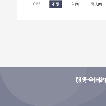
户型
不限
单间
两人间
服务全国约