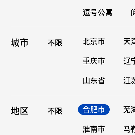
逗号公寓
立即提交
城市
北京市
天
不限
重庆市
辽
山东省
江
地区
合肥市
芜
不限
淮南市
马