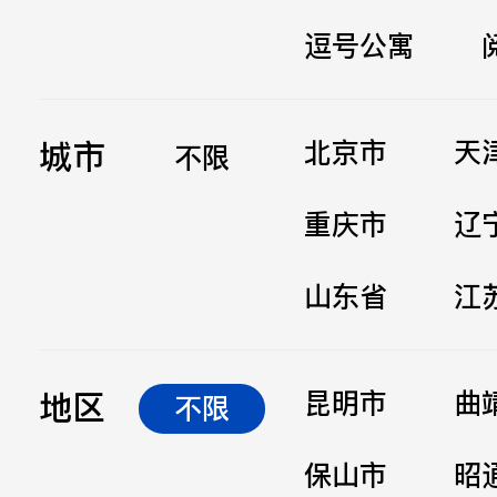
逗号公寓
立即提交
城市
北京市
天
不限
重庆市
辽
山东省
江
地区
昆明市
曲
不限
保山市
昭