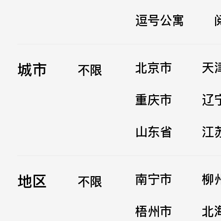
逗号公寓
立即提交
城市
北京市
天
不限
重庆市
辽
山东省
江
地区
南宁市
柳
不限
梧州市
北