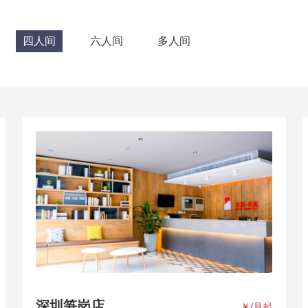
四人间
六人间
多人间
深圳笋岗店
￥
/月起