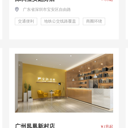
广东省深圳市宝安区自由路
交通便利
地铁公交线路覆盖
商圈环绕
广州凤凰新村店
￥
/月起