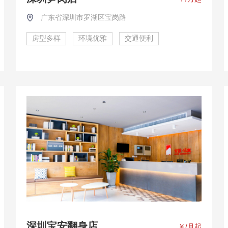
广东省深圳市罗湖区宝岗路
房型多样
环境优雅
交通便利
深圳宝安翻身店
￥
/月起