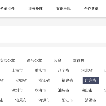
价值引领
业务矩阵
案例呈现
合作共赢
安歆公寓
逗号公寓
阅庭
歆微校
上海市
重庆市
辽宁省
河北省
省
安徽省
浙江省
福建省
广东省
深圳市
珠海市
汕头市
佛山市
市
汕尾市
河源市
阳江市
清远市