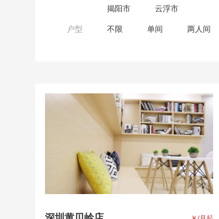
揭阳市
云浮市
户型
不限
单间
两人间
深圳黄贝岭店
￥
/月起