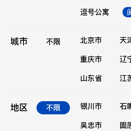
逗号公寓
立即提交
城市
北京市
天
不限
重庆市
辽
山东省
江
地区
银川市
石
不限
吴忠市
固