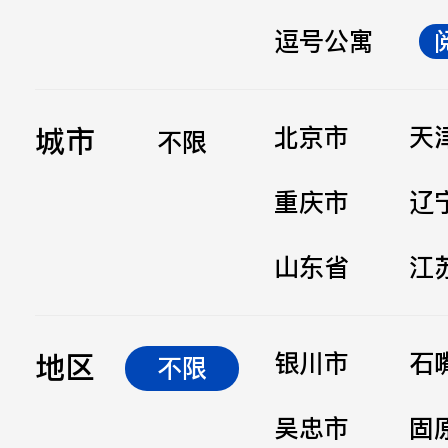
逗号公寓
立即提交
城市
北京市
天
不限
重庆市
辽
山东省
江
地区
银川市
石
不限
吴忠市
固