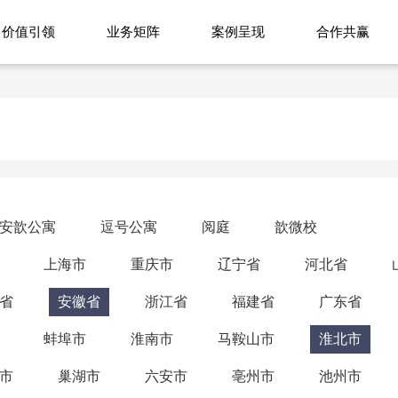
价值引领
业务矩阵
案例呈现
合作共赢
安歆公寓
逗号公寓
阅庭
歆微校
上海市
重庆市
辽宁省
河北省
省
安徽省
浙江省
福建省
广东省
蚌埠市
淮南市
马鞍山市
淮北市
市
巢湖市
六安市
亳州市
池州市