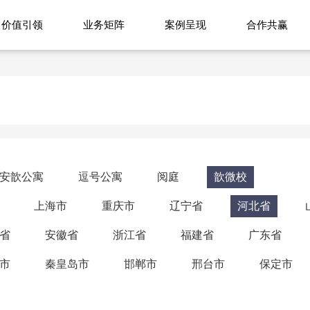
价值引领
业务矩阵
案例呈现
合作共赢
安歆公寓
逗号公寓
阅庭
歆微校
上海市
重庆市
辽宁省
河北省
省
安徽省
浙江省
福建省
广东省
市
秦皇岛市
邯郸市
邢台市
保定市